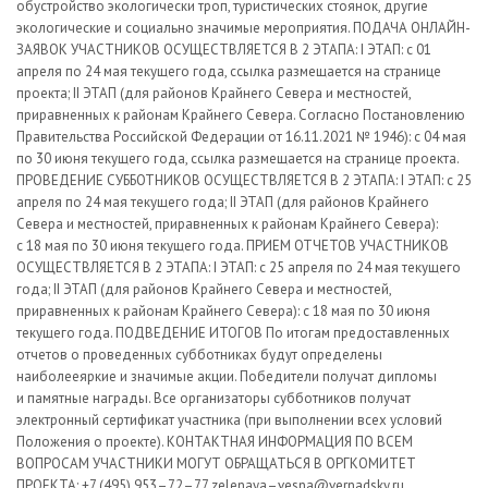
обустройство экологически троп, туристических стоянок, другие
экологические и социально значимые мероприятия. ПОДАЧА ОНЛАЙН-
ЗАЯВОК УЧАСТНИКОВ ОСУЩЕСТВЛЯЕТСЯ В 2 ЭТАПА: I ЭТАП: с 01
апреля по 24 мая текущего года, ссылка размещается на странице
проекта; II ЭТАП (для районов Крайнего Севера и местностей,
приравненных к районам Крайнего Севера. Согласно Постановлению
Правительства Российской Федерации от 16.11.2021 № 1946): с 04 мая
по 30 июня текущего года, ссылка размещается на странице проекта.
ПРОВЕДЕНИЕ СУББОТНИКОВ ОСУЩЕСТВЛЯЕТСЯ В 2 ЭТАПА: I ЭТАП: с 25
апреля по 24 мая текущего года; II ЭТАП (для районов Крайнего
Севера и местностей, приравненных к районам Крайнего Севера):
с 18 мая по 30 июня текущего года. ПРИЕМ ОТЧЕТОВ УЧАСТНИКОВ
ОСУЩЕСТВЛЯЕТСЯ В 2 ЭТАПА: I ЭТАП: с 25 апреля по 24 мая текущего
года; II ЭТАП (для районов Крайнего Севера и местностей,
приравненных к районам Крайнего Севера): с 18 мая по 30 июня
текущего года. ПОДВЕДЕНИЕ ИТОГОВ По итогам предоставленных
отчетов о проведенных субботниках будут определены
наиболееяркие и значимые акции. Победители получат дипломы
и памятные награды. Все организаторы субботников получат
электронный сертификат участника (при выполнении всех условий
Положения о проекте). КОНТАКТНАЯ ИНФОРМАЦИЯ ПО ВСЕМ
ВОПРОСАМ УЧАСТНИКИ МОГУТ ОБРАЩАТЬСЯ В ОРГКОМИТЕТ
ПРОЕКТА: +7 (495) 953–72–77 zelenaya–vesna@vernadsky.ru