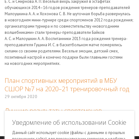
Е. С. и Смирнова А. П. Веселый вихрь закружил в эстафетах
обучающихся 2014–16 годов рождения тренеров-преподавателей
Малоушкина А. А. и Хохонова С. В. Не шуточная борьба развернулась
в новогоднем мини-турнире среди спортсменов 2012 года рождения;
организаторами турнира и по совместительству «новогодними
волшебниками» стали тренеры-преподаватели Байков
А. С. и Малоушкин А. А. Воспитанники 2013 года рождения тренера-
преподавателя Гущина И. С. в баскетбольном матче померялись
силами со своими родителями. Веселые эмоции, детский смех,
позитивный настрой и конечно подарки были главными гостями
на новогодних мероприятиях.
План спортивных мероприятий в МБУ
СШОР №7 на 2020–21 тренировочный год
29 октября 2020
Лучшие результаты спортсменов
в 2020 году
Уведомление об использовании Cookie
29 октября 2020
Данный сайт использует cookie (файлы с данными о прошлых
посещениях сайта) для персонализации сервисов и удобства